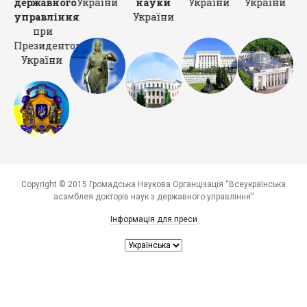
ни
державного
України
науки
України
України
У
управління
України
при
Президентові
України
Copyright © 2015 Громадська Наукова Органцізація “Всеукраїнська
асамблея докторів наук з державного управління”
Інформація для преси