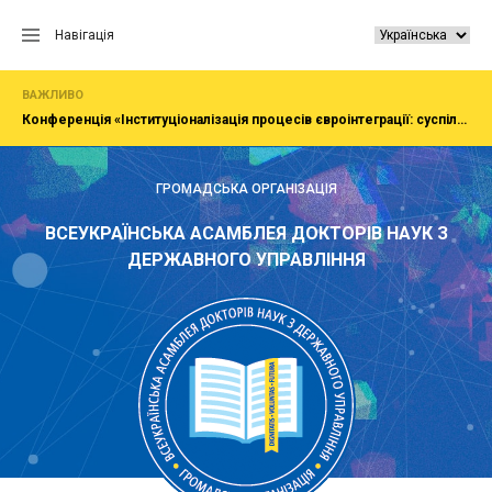
Перейти
до
Навігація
вмісту
ВАЖЛИВО
Конференція «Інституціоналізація процесів євроінтеграції: суспільство, економіка, адміністрування»
ГРОМАДСЬКА ОРГАНІЗАЦІЯ
ВСЕУКРАЇНСЬКА АСАМБЛЕЯ ДОКТОРІВ НАУК З
ДЕРЖАВНОГО УПРАВЛІННЯ