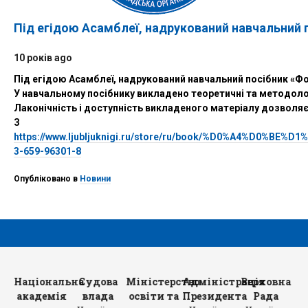
Під егідою Асамблеї, надрукований навчальний 
10 років ago
Під егідою Асамблеї, надрукований навчальний посібник «Фо
У навчальному посібнику викладено теоретичні та методологі
Лаконічність і доступність викладеного матеріалу дозволяє
З пос
https://www.ljubljuknigi.ru/store/ru/book/%D0%
3-659-96301-8
Опубліковано в
Новини
ет
Національна
Судова
Міністерство
Адміністрація
Верховна
К
рів
академія
влада
освіти та
Президента
Рада
Мі