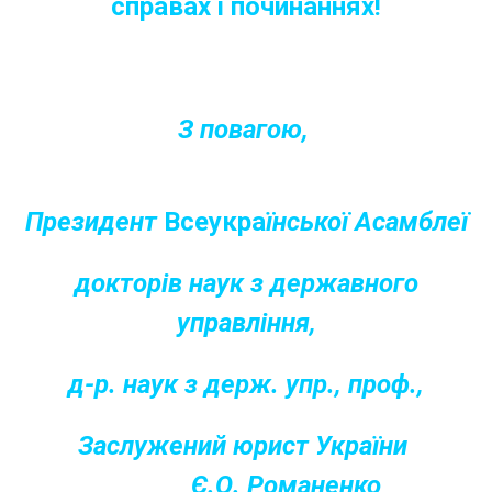
справах і починаннях!
З повагою,
Президент
Всеукра
їнської Асамблеї
докторів наук з державного
управл
іння,
д-р. наук з держ. упр., проф.,
Заслужений юрист України
Є.О. Романенко