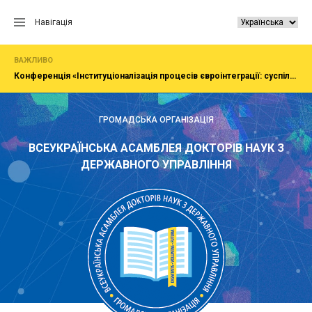
Перейти
до
Навігація
вмісту
ВАЖЛИВО
Конференція «Інституціоналізація процесів євроінтеграції: суспільство, економіка, адміністрування»
ГРОМАДСЬКА ОРГАНІЗАЦІЯ
ВСЕУКРАЇНСЬКА АСАМБЛЕЯ ДОКТОРІВ НАУК З
ДЕРЖАВНОГО УПРАВЛІННЯ