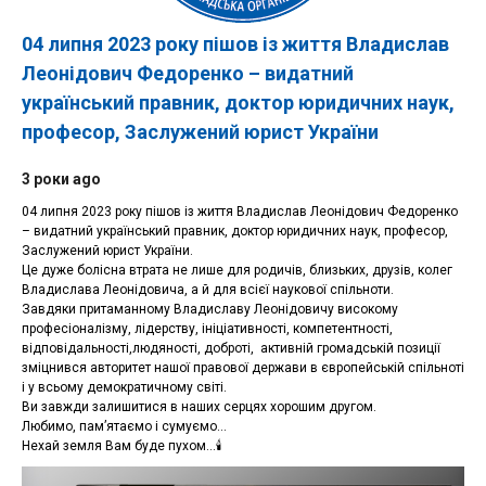
04 липня 2023 року пішов із життя Владислав
Леонідович Федоренко – видатний
український правник, доктор юридичних наук,
професор, Заслужений юрист України
3 роки ago
04 липня 2023 року пішов із життя Владислав Леонідович Федоренко
– видатний український правник, доктор юридичних наук, професор,
Заслужений юрист України.
Це дуже болісна втрата не лише для родичів, близьких, друзів, колег
Владислава Леонідовича, а й для всієї наукової спільноти.
Завдяки притаманному Владиславу Леонідовичу високому
професіоналізму, лідерству, ініціативності, компетентності,
відповідальності,людяності, доброті, активній громадській позиції
зміцнився авторитет нашої правової держави в європейській спільноті
і у всьому демократичному світі.
Ви завжди залишитися в наших серцях хорошим другом.
Любимо, пам’ятаємо і сумуємо…
Нехай земля Вам буде пухом…🕯️