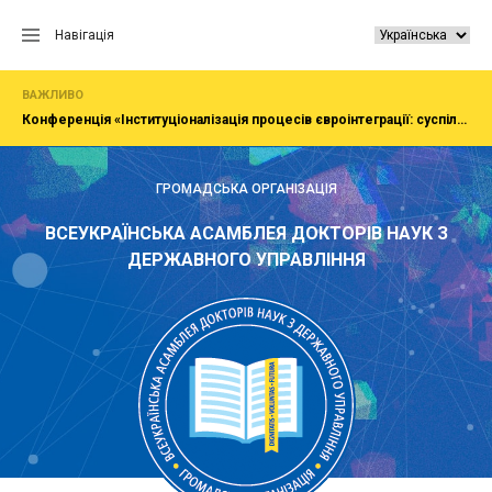
Перейти
до
Навігація
вмісту
ВАЖЛИВО
Конференція «Інституціоналізація процесів євроінтеграції: суспільство, економіка, адміністрування»
ГРОМАДСЬКА ОРГАНІЗАЦІЯ
ВСЕУКРАЇНСЬКА АСАМБЛЕЯ ДОКТОРІВ НАУК З
ДЕРЖАВНОГО УПРАВЛІННЯ