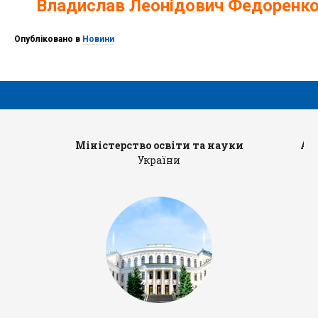
Владислав Леонідович Федоренк
Опубліковано в
Новини
Міністерство освіти та науки
Ад
України