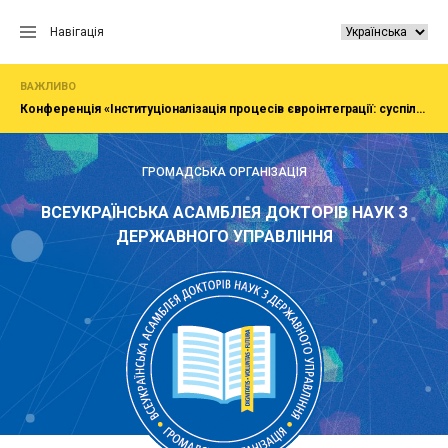
Перейти
до
Навігація
вмісту
ВАЖЛИВО
Конференція «Інституціоналізація процесів євроінтеграції: суспільство, економіка, адміністрування»
ГРОМАДСЬКА ОРГАНІЗАЦІЯ
ВСЕУКРАЇНСЬКА АСАМБЛЕЯ ДОКТОРІВ НАУК З
ДЕРЖАВНОГО УПРАВЛІННЯ