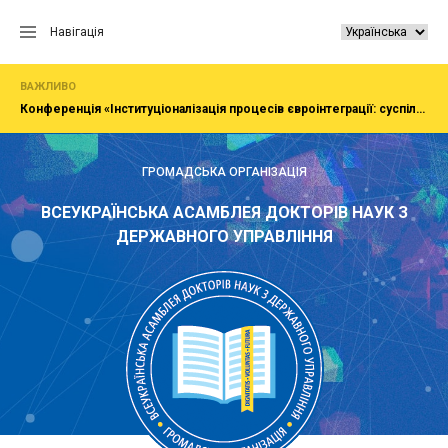
Перейти
до
Навігація
вмісту
ВАЖЛИВО
Конференція «Інституціоналізація процесів євроінтеграції: суспільство, економіка, адміністрування»
ГРОМАДСЬКА ОРГАНІЗАЦІЯ
ВСЕУКРАЇНСЬКА АСАМБЛЕЯ ДОКТОРІВ НАУК З
ДЕРЖАВНОГО УПРАВЛІННЯ