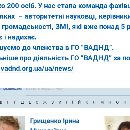
о 200 осіб. У нас стала команда фахівців
яких – авторитетні науковці, керівник
 громадськості, ЗМІ, які вже понад 5 р
є і надихає.
шуємо до членства в ГО “ВАДНД”.
ніше про діяльність ГО “ВАДНД” за п
//vadnd.org.ua/ua/news/