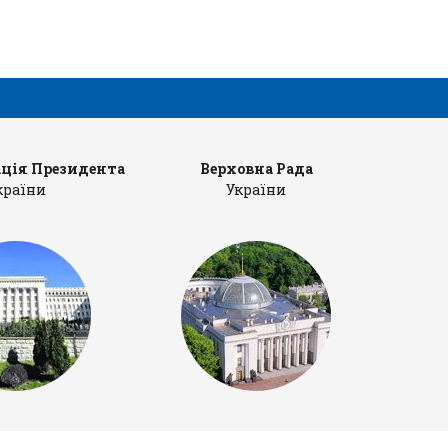
ція Президента
Верховна Рада
Ка
країни
України