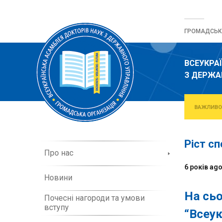
Перейти
до
ГРОМАДСЬКА
вмісту
ВСЕУКРА
З ДЕРЖА
ВАЖЛИВО
Ріст с
П
Про нас
р
6 років ag
о
Новини
о
р
На сьо
Почесні нагороди та умови
г
вступу
а
“Всеук
н