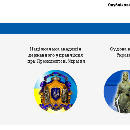
»
Опубліков
рів
Національна академія
Судова 
державного управління
Украї
при Президентові України