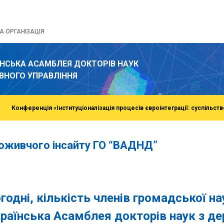
 ОРГАНІЗАЦІЯ
ЇНСЬКА АСАМБЛЕЯ ДОКТОРІВ НАУК
ВНОГО УПРАВЛІННЯ
Конференція «Інституціоналізація процесів євроінтеграції: суспільств
поживчого інсайту ГО “ВАДНД”
o
годні, кількість членів громадської на
раїнська Асамблея докторів наук з д