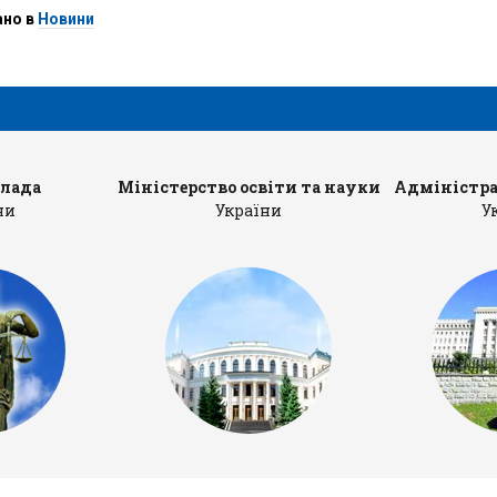
ано в
Новини
влада
Міністерство освіти та науки
Адміністра
ни
України
У