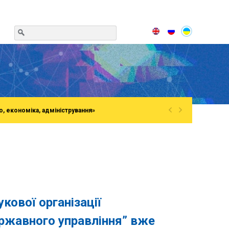
«
»
о, економіка, адміністрування»
укової організації
ержавного управління” вже