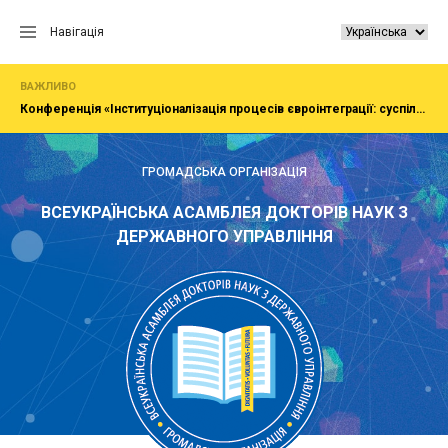
Перейти
до
Навігація
вмісту
ВАЖЛИВО
Конференція «Інституціоналізація процесів євроінтеграції: суспільство, економіка, адміністрування»
ГРОМАДСЬКА ОРГАНІЗАЦІЯ
ВСЕУКРАЇНСЬКА АСАМБЛЕЯ ДОКТОРІВ НАУК З
ДЕРЖАВНОГО УПРАВЛІННЯ