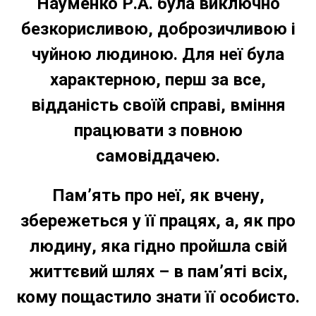
Науменко Р.А. була виключно
безкорисливою, доброзичливою і
чуйною людиною. Для неї була
характерною, перш за все,
відданість своїй справі, вміння
працювати з повною
самовіддачею.
Пам’ять про неї, як вчену,
збережеться у її працях, а, як про
людину, яка гідно пройшла свій
життєвий шлях – в пам’яті всіх,
кому пощастило знати її особисто.