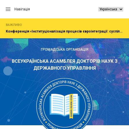
Перейти
до
Навігація
вмісту
ВАЖЛИВО
Конференція «Інституціоналізація процесів євроінтеграції: суспільство, економіка, адміністрування»
ГРОМАДСЬКА ОРГАНІЗАЦІЯ
ВСЕУКРАЇНСЬКА АСАМБЛЕЯ ДОКТОРІВ НАУК З
ДЕРЖАВНОГО УПРАВЛІННЯ