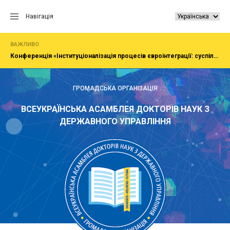
Перейти
до
Навігація
вмісту
ВАЖЛИВО
Конференція «Інституціоналізація процесів євроінтеграції: суспільство, економіка, адміністрування»
ГРОМАДСЬКА ОРГАНІЗАЦІЯ
ВСЕУКРАЇНСЬКА АСАМБЛЕЯ ДОКТОРІВ НАУК З
ДЕРЖАВНОГО УПРАВЛІННЯ