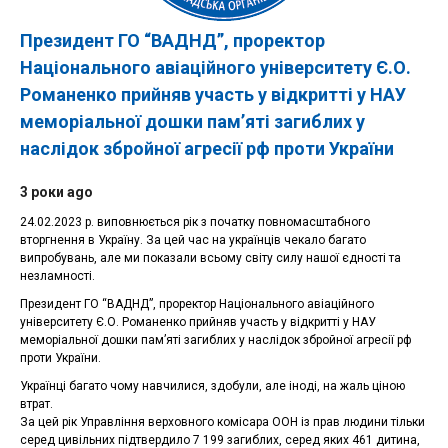
Президент ГО “ВАДНД”, проректор
Національного авіаційного університету Є.О.
Романенко прийняв участь у відкритті у НАУ
меморіальної дошки пам’яті загиблих у
наслідок збройної агресії рф проти України
3 роки ago
24.02.2023 р. виповнюється рік з початку повномасштабного
вторгнення в Україну. За цей час на українців чекало багато
випробувань, але ми показали всьому світу силу нашої єдності та
незламності.
Президент ГО “ВАДНД”, проректор Національного авіаційного
університету Є.О. Романенко прийняв участь у відкритті у НАУ
меморіальної дошки пам’яті загиблих у наслідок збройної агресії рф
проти України.
Українці багато чому навчилися, здобули, але іноді, на жаль ціною
втрат.
За цей рік Управління верховного комісара ООН із прав людини тільки
серед цивільних підтвердило 7 199 загиблих, серед яких 461 дитина,