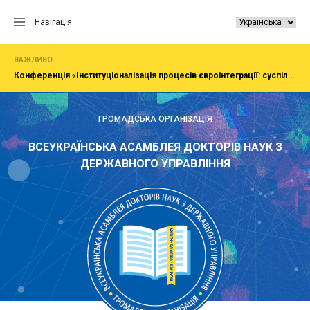
Перейти
до
Навігація
вмісту
ВАЖЛИВО
Конференція «Інституціоналізація процесів євроінтеграції: суспільство, економіка, адміністрування»
ГРОМАДСЬКА ОРГАНІЗАЦІЯ
ВСЕУКРАЇНСЬКА АСАМБЛЕЯ ДОКТОРІВ НАУК З
ДЕРЖАВНОГО УПРАВЛІННЯ