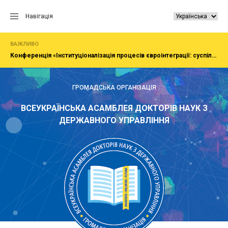
Перейти
до
Навігація
вмісту
ВАЖЛИВО
Конференція «Інституціоналізація процесів євроінтеграції: суспільство, економіка, адміністрування»
ГРОМАДСЬКА ОРГАНІЗАЦІЯ
ВСЕУКРАЇНСЬКА АСАМБЛЕЯ ДОКТОРІВ НАУК З
ДЕРЖАВНОГО УПРАВЛІННЯ