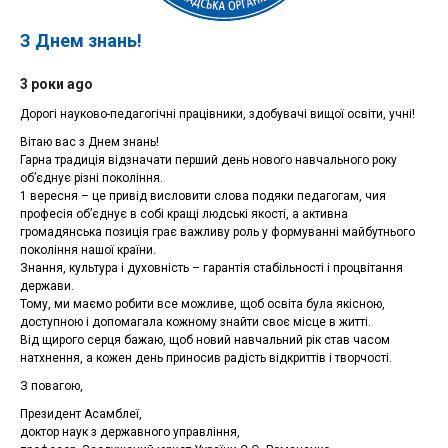
З Днем знань!
3 роки ago
Дорогі науково-педагогічні працівники, здобувачі вищої освіти, учні!
Вітаю вас з Днем знань!
Гарна традиція відзначати перший день нового навчального року
об’єднує різні покоління.
1 вересня – це привід висловити слова подяки педагогам, чия
професія об’єднує в собі кращі людські якості, а активна
громадянська позиція грає важливу роль у формуванні майбутнього
покоління нашої країни.
Знання, культура і духовність – гарантія стабільності і процвітання
держави.
Тому, ми маємо робити все можливе, щоб освіта була якісною,
доступною і допомагала кожному знайти своє місце в житті.
Від щирого серця бажаю, щоб новий навчальний рік став часом
натхнення, а кожен день приносив радість відкриттів і творчості.
З повагою,
Президент Асамблеї,
доктор наук з державного управління,