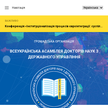
Перейти
до
Навігація
вмісту
ВАЖЛИВО
Конференція «Інституціоналізація процесів євроінтеграції: суспільство, економіка, адміністрування»
ГРОМАДСЬКА ОРГАНІЗАЦІЯ
ВСЕУКРАЇНСЬКА АСАМБЛЕЯ ДОКТОРІВ НАУК З
ДЕРЖАВНОГО УПРАВЛІННЯ