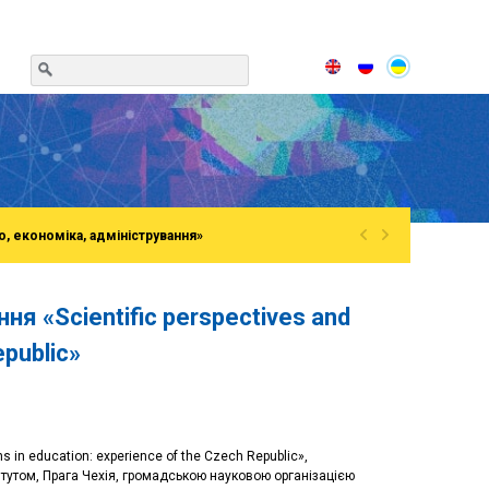
«
»
о, економіка, адміністрування»
я «Scientific perspectives and
epublic»
 in education: experience of the Czech Republic»,
тутом, Прага Чехія, громадською науковою організацією