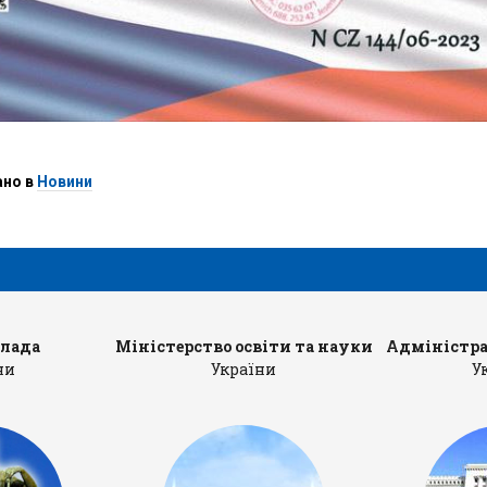
ано в
Новини
влада
Міністерство освіти та науки
Адміністра
ни
України
У