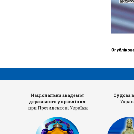
Опубліков
рів
Національна академія
Судова 
державного управління
Украї
при Президентові України