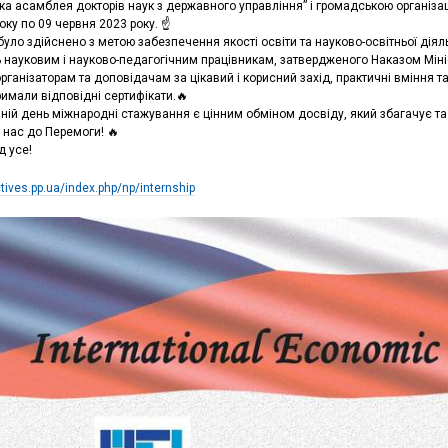
ка асамблея докторів наук з державного управління” і громадською організаці
оку по 09 червня 2023 року. ☝️
уло здійснено з метою забезпечення якості освіти та науково-освітньої діяльн
 науковим і науково-педагогічним працівникам, затвердженого Наказом Мініст
рганізаторам та доповідачам за цікавий і корисний захід, практичні вміння т
имали відповідні сертифікати.🔥
ній день міжнародні стажування є цінним обміном досвіду, який збагачує та
нас до Перемоги! 🔥
д усе!
ctives.pp.ua/index.php/np/internship