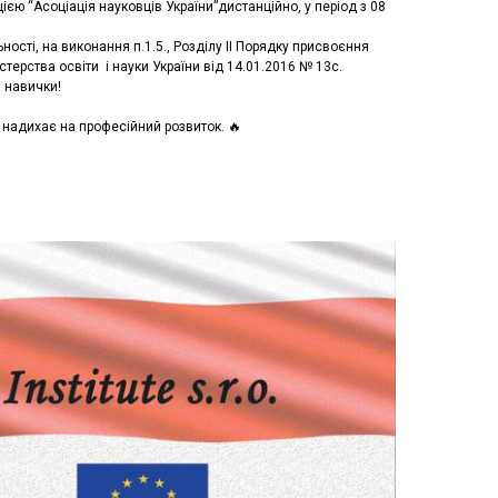
єю “Асоціація науковців України”дистанційно, у перiод з 08
ості, на виконання п.1.5., Розділу ІІ Порядку присвоєння
ерства освіти і науки України від 14.01.2016 № 13с.
а навички!
 надихає на професійний розвиток. 🔥