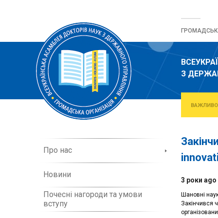
Перейти
до
ГРОМАДСЬКА
вмісту
ВСЕУКРА
З ДЕРЖА
ВАЖЛИВО
Закінч
П
Про нас
innovat
р
о
Новини
о
3 роки ago
р
Почесні нагороди та умови
Шановні наук
г
вступу
Закінчився че
а
організовани
н