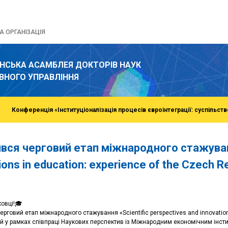
 ОРГАНІЗАЦІЯ
ЇНСЬКА АСАМБЛЕЯ ДОКТОРІВ НАУК
ВНОГО УПРАВЛІННЯ
Конференція «Інституціоналізація процесів євроінтеграції: суспільств
ився черговий етап міжнародного стажуванн
ions in education: experience of the Czech R
овці!🎓
рговий етап міжнародного стажування «Scientific perspectives and innovations
й у рамках співпраці Наукових перспектив із Міжнародним економічним інсти