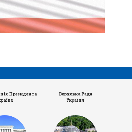
ція Президента
Верховна Рада
Ка
країни
України