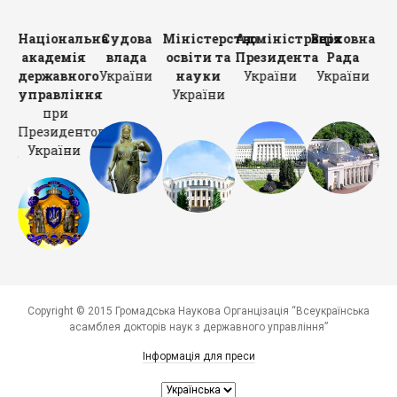
ет
Національна
Судова
Міністерство
Адміністрація
Верховна
К
рів
академія
влада
освіти та
Президента
Рада
Мі
ни
державного
України
науки
України
України
У
управління
України
при
Президентові
України
Copyright © 2015 Громадська Наукова Органцізація “Всеукраїнська
асамблея докторів наук з державного управління”
Інформація для преси