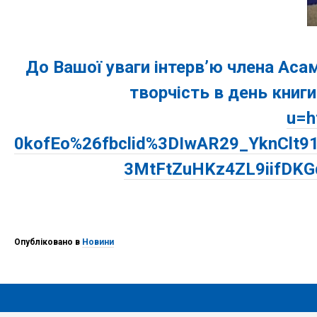
До Вашої уваги інтерв’ю члена Аса
творчість в день книг
u=h
0kofEo%26fbclid%3DIwAR29_YknCl
3MtFtZuHKz4ZL9iifDK
Опубліковано в
Новини