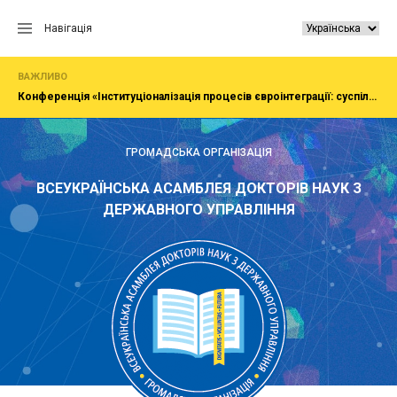
Перейти
до
Навігація
вмісту
ВАЖЛИВО
Конференція «Інституціоналізація процесів євроінтеграції: суспільство, економіка, адміністрування»
ГРОМАДСЬКА ОРГАНІЗАЦІЯ
ВСЕУКРАЇНСЬКА АСАМБЛЕЯ ДОКТОРІВ НАУК З
ДЕРЖАВНОГО УПРАВЛІННЯ