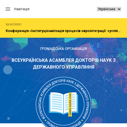
Перейти
до
Навігація
вмісту
ВАЖЛИВО
Конференція «Інституціоналізація процесів євроінтеграції: суспільство, економіка, адміністрування»
ГРОМАДСЬКА ОРГАНІЗАЦІЯ
ВСЕУКРАЇНСЬКА АСАМБЛЕЯ ДОКТОРІВ НАУК З
ДЕРЖАВНОГО УПРАВЛІННЯ