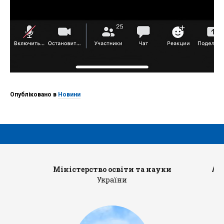
Опубліковано в
Новини
Міністерство освіти та науки
Ад
України