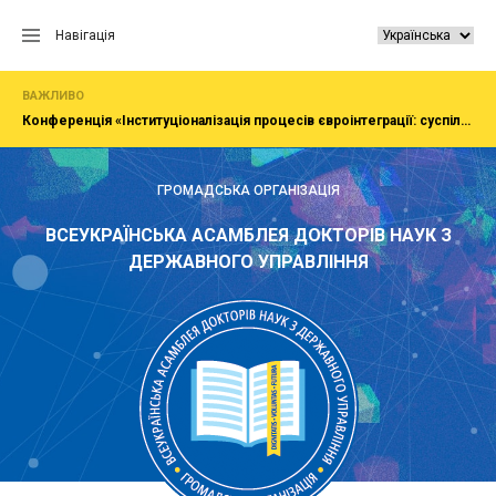
Перейти
до
Навігація
вмісту
ВАЖЛИВО
Конференція «Інституціоналізація процесів євроінтеграції: суспільство, економіка, адміністрування»
ГРОМАДСЬКА ОРГАНІЗАЦІЯ
ВСЕУКРАЇНСЬКА АСАМБЛЕЯ ДОКТОРІВ НАУК З
ДЕРЖАВНОГО УПРАВЛІННЯ