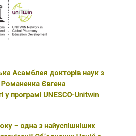
ька Асамблея докторів наук з
а Романенка Євгена
і у програмі UNESCO-Unitwin
оку – одна з найуспішніших