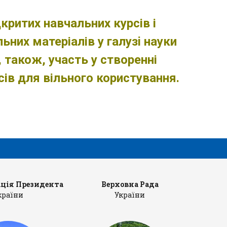
критих навчальних курсів і
них матеріалів у галузi науки
, також, участь у створенні
сів для вільного користування.
ція Президента
Верховна Рада
Ка
країни
України