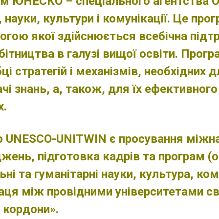
м ЮНЕСКО – спеціального агентства Ор
, науки, культури і комунікації. Це п
огою якої здійснюється всебічна під
бітництва в галузі вищої освіти. Прог
ці стратегій і механізмів, необхідних 
чі знань, а, також, для їх ефективног
х.
 UNESCO-UNITWIN є просування міжнар
жень, підготовка кадрів та програм (о
ьні та гуманітарні науки, культура, ком
аця між провідними університетами сві
 кордони».