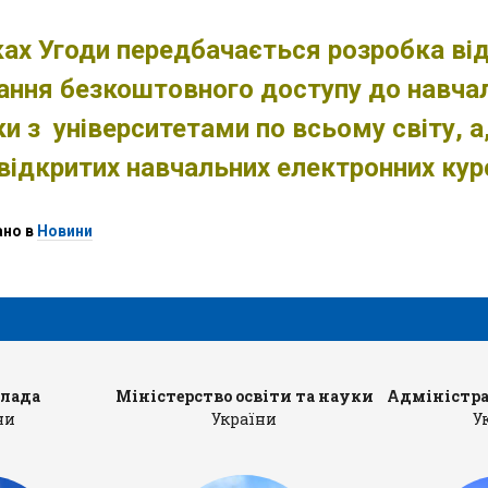
ах Угоди передбачається розробка від
ння безкоштовного доступу до навчаль
iки з університетами по всьому світу, а
відкритих навчальних електронних кур
ано в
Новини
влада
Міністерство освіти та науки
Адміністра
ни
України
У