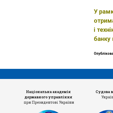
»
У рамк
отрима
i техн
банку 
Опубліков
рів
Національна академія
Судова 
державного управління
Украї
при Президентові України