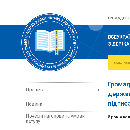
Перейти
до
ГРОМАДСЬКА
вмісту
ВСЕУКРА
З ДЕРЖА
ВАЖЛИВО
Громад
П
Про нас
держав
р
о
підпис
Новини
о
р
Почесні нагороди та умови
г
8 років ag
вступу
а
н