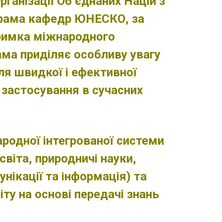
ганізації Об’єднаних Націй з
рограма кафедр ЮНЕСКО, за
тримка міжнародного
рама приділяє особливу увагу
для швидкої і ефективної
о застосування в сучасних
одної інтегрованої системи
світа, природничі науки,
унікації та інформація) та
ту на основі передачі знань