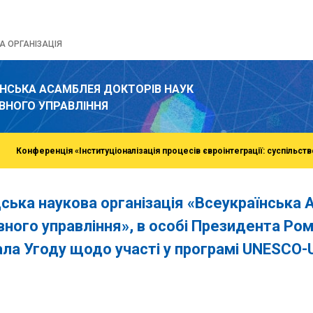
 ОРГАНІЗАЦІЯ
ЇНСЬКА АСАМБЛЕЯ ДОКТОРІВ НАУК
ВНОГО УПРАВЛІННЯ
Конференція «Інституціоналізація процесів євроінтеграції: суспільств
ська наукова організація «Всеукраїнська 
ного управління», в особі Президента Ро
ала Угоду щодо участі у програмі UNESCO-U
o