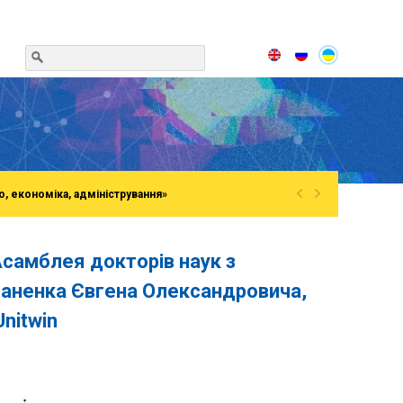
«
»
о, економіка, адміністрування»
Асамблея докторів наук з
маненка Євгена Олександровича,
nitwin