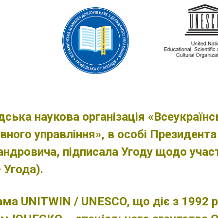
ська наукова організація «Всеукраїнс
ного управління», в особі Президент
ндровича, підписала Угоду щодо участ
– Угода).
ма UNITWIN / UNESCO, що діє з 1992 р