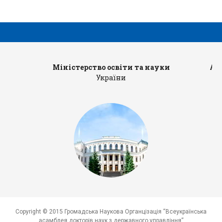
Міністерство освіти та науки
Ад
України
Copyright © 2015 Громадська Наукова Органцізація “Всеукраїнська
асамблея докторів наук з державного управління”