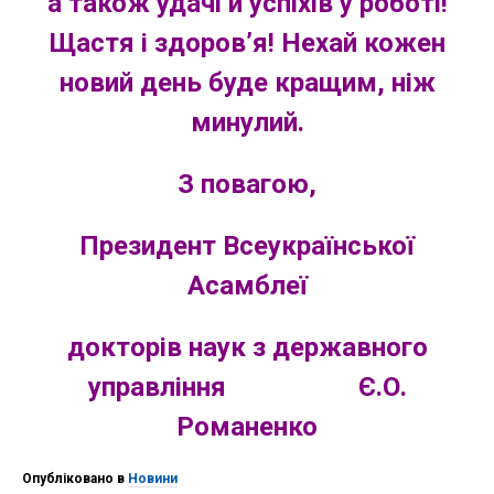
а також удачі й успіхів у роботі!
Щастя і здоров’я! Нехай кожен
новий день буде кращим, ніж
минулий.
З повагою,
Президент
Всеукра
їнської
Асамблеї
докторів наук з державного
управління Є.О.
Романенко
Опубліковано в
Новини