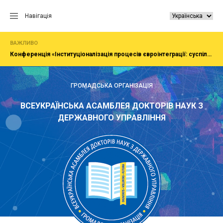
Перейти
до
Навігація
вмісту
ВАЖЛИВО
Конференція «Інституціоналізація процесів євроінтеграції: суспільство, економіка, адміністрування»
ГРОМАДСЬКА ОРГАНІЗАЦІЯ
ВСЕУКРАЇНСЬКА АСАМБЛЕЯ ДОКТОРІВ НАУК З
ДЕРЖАВНОГО УПРАВЛІННЯ