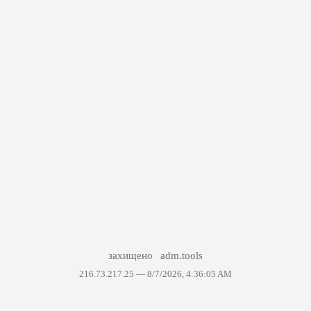
захищено
adm.tools
216.73.217.25 —
8/7/2026, 4:36:05 AM