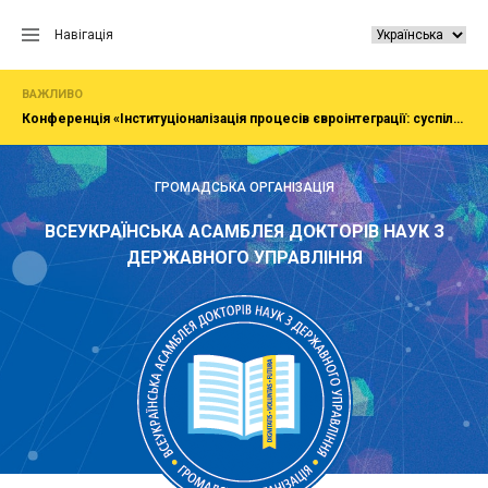
Перейти
до
Навігація
вмісту
ВАЖЛИВО
Конференція «Інституціоналізація процесів євроінтеграції: суспільство, економіка, адміністрування»
ГРОМАДСЬКА ОРГАНІЗАЦІЯ
ВСЕУКРАЇНСЬКА АСАМБЛЕЯ ДОКТОРІВ НАУК З
ДЕРЖАВНОГО УПРАВЛІННЯ