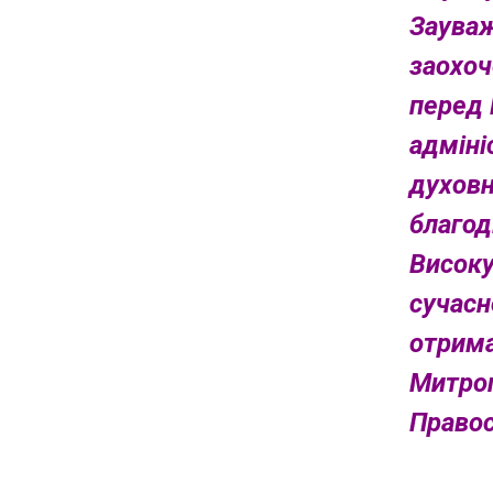
»
Зауваж
заохоч
перед 
адміні
духовн
благод
Високу
сучасн
отрима
Митроп
Правос