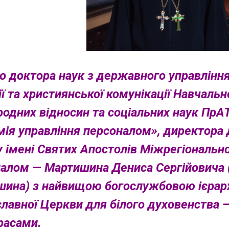
о доктора наук з державного управління
ії та християнської комунікації Навчальн
одних відносин та соціальних наук ПрА
ія управління персоналом», директора 
 імені Святих Апостолів Міжрегіонально
алом — Мартишина Дениса Сергійовича (
ина) з найвищою богослужбовою ієрарх
лавної Церкви для білого духовенства —
расами.