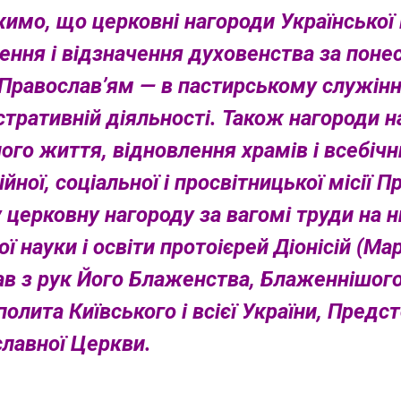
имо, що церковні нагороди Української
ення і відзначення духовенства за понес
Православ’ям — в пастирському служінні,
стративній діяльності. Також нагороди 
ого життя, відновлення храмів і всебічн
ійної, соціальної і просвітницької місії 
 церковну нагороду за вагомі труди на н
ої науки і освіти протоієрей Діонісій (М
в з рук Його Блаженства, Блаженнішого
олита Київського і всієї України, Предс
лавної Церкви.