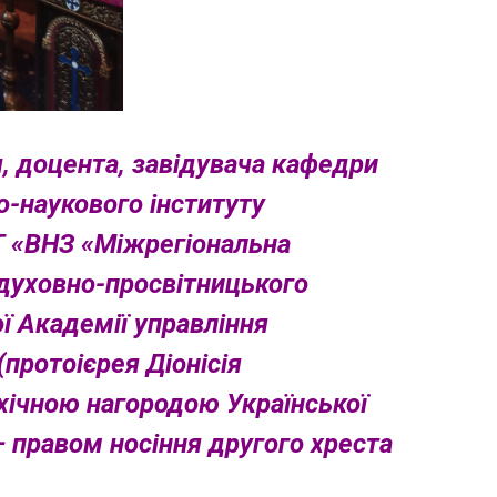
, доцента, завідувача кафедри
о-наукового інституту
Т «ВНЗ «Міжрегіональна
духовно-просвітницького
ї Академії управління
протоієрея Діонісія
ічною нагородою Української
 правом носіння другого хреста