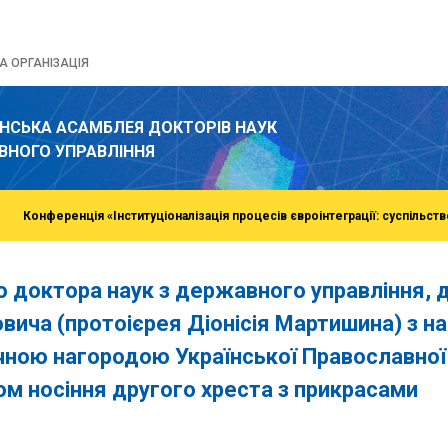
 ОРГАНІЗАЦІЯ
ЇНСЬКА АСАМБЛЕЯ ДОКТОРІВ НАУК
ВНОГО УПРАВЛІННЯ
Конференція «Інституціоналізація процесів євроінтеграції: суспільств
о доктора наук з державного управління,
овича (протоієрея Діонісія Мартишина) з
ічною нагородою Української Православної
ом носіння другого хреста з прикрасами
o