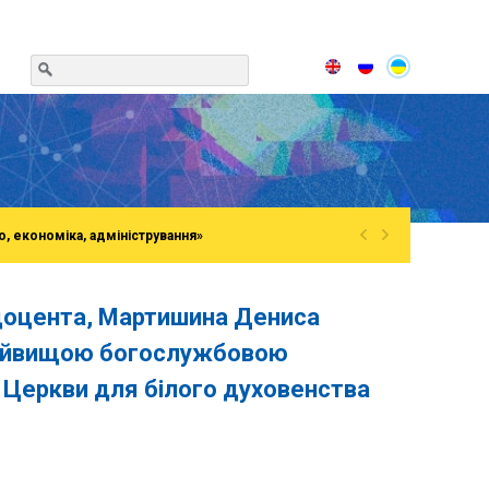
«
»
о, економіка, адміністрування»
 доцента, Мартишина Дениса
 найвищою богослужбовою
 Церкви для білого духовенства