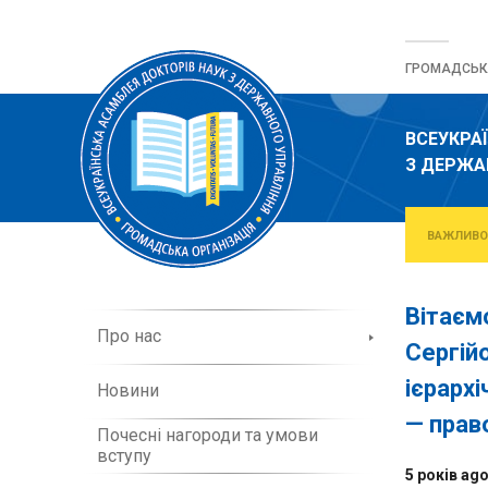
Перейти
до
ГРОМАДСЬКА
вмісту
ВСЕУКРА
З ДЕРЖА
ВАЖЛИВО
Вітаєм
П
Про нас
Сергій
р
о
ієрарх
Новини
о
р
— прав
Почесні нагороди та умови
г
вступу
а
5 років ag
н