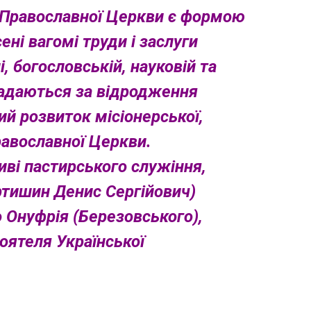
 Православної Церкви є формою
ені вагомі труди і заслуги
 богословській, науковій та
надаються за відродження
ий розвиток місіонерської,
Православної Церкви.
иві пастирського служіння,
артишин Денис Сергійович)
 Онуфрія (Березовського),
тоятеля Української