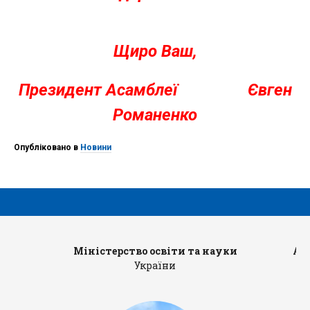
Щиро Ваш,
Президент Асамблеї Євген
Романенко
Опубліковано в
Новини
Міністерство освіти та науки
Ад
України