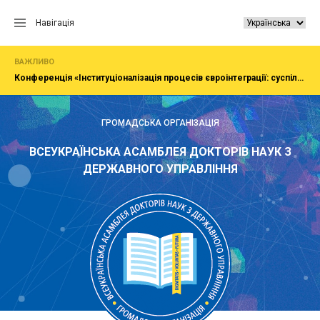
Перейти
до
Навігація
вмісту
ВАЖЛИВО
Конференція «Інституціоналізація процесів євроінтеграції: суспільство, економіка, адміністрування»
ГРОМАДСЬКА ОРГАНІЗАЦІЯ
ВСЕУКРАЇНСЬКА АСАМБЛЕЯ ДОКТОРІВ НАУК З
ДЕРЖАВНОГО УПРАВЛІННЯ