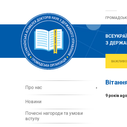
Перейти
до
ГРОМАДСЬКА
вмісту
ВСЕУКРА
З ДЕРЖА
ВАЖЛИВО
Вітанн
П
Про нас
р
9 років ag
о
Новини
о
р
Почесні нагороди та умови
г
вступу
а
н