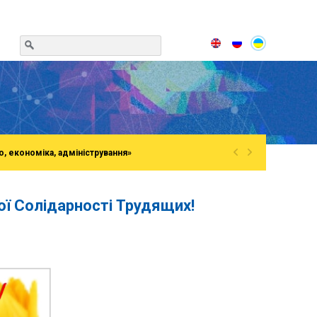
«
»
о, економіка, адміністрування»
ї Солідарності Трудящих!