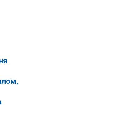
ня
алом,
в