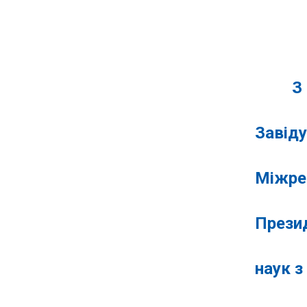
»
З по
Завіду
Міжрег
Презид
наук з