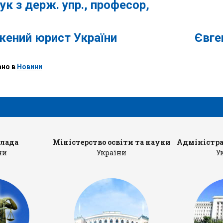
аук з держ. упр., професор,
ужений юрист України Євген Ол
ано в
Новини
влада
Міністерство освіти та науки
Адміністра
ни
України
У