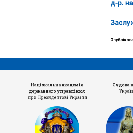
д-р. н
Засл
Опубліков
рів
Національна академія
Судова 
державного управління
Украї
при Президентові України