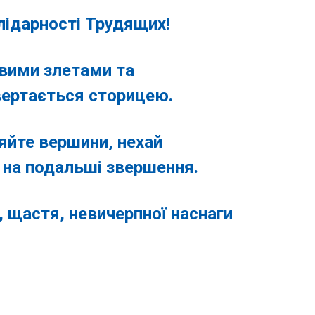
дарності Трудящих!
ими злетами та
вертається сторицею.
йте вершини, нехай
 на подальші звершення.
астя, невичерпної наснаги