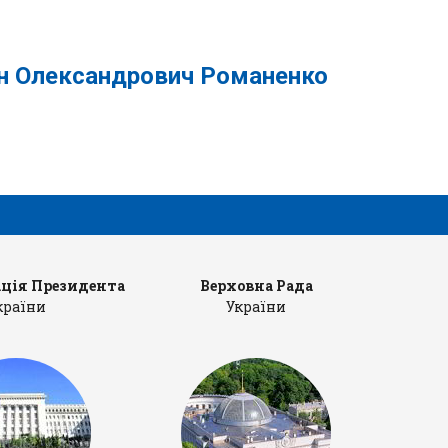
ександрович Романенко
ція Президента
Верховна Рада
Ка
країни
України