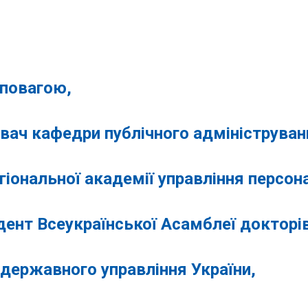
вагою,
вач кафедри публічного адмініструван
іональної академії управління персон
ент Всеукраїнської Асамблеї докторі
 державного управління Україн
и,