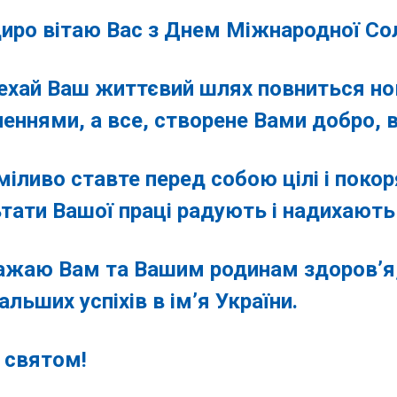
вітаю Вас з Днем Міжнародної Солі
 Ваш життєвий шлях повниться нов
еннями, а все, створене Вами добро, 
во ставте перед собою цілі і покоря
тати Вашої праці радують і надихають
 Вам та Вашим родинам здоров’я, щ
альших успіхів в ім’я України.
вятом!