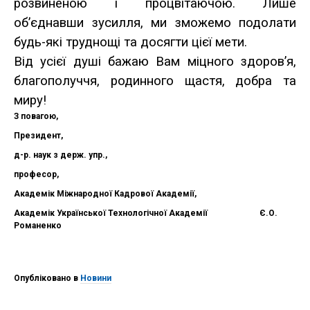
розвиненою і процвітаючою. Лише
об’єднавши зусилля, ми зможемо подолати
будь-які труднощі та досягти цієї мети.
Від усієї душі бажаю Вам міцного здоров’я,
благополуччя, родинного щастя, добра та
миру!
З повагою,
Президент,
д-р. наук з держ. упр.,
професор,
Академік Міжнародної Кадрової Академії,
Академік Української Технологічної Академії Є.О.
Романенко
Опубліковано в
Новини