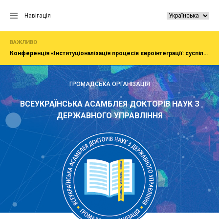
Перейти
до
Навігація
вмісту
ВАЖЛИВО
Конференція «Інституціоналізація процесів євроінтеграції: суспільство, економіка, адміністрування»
ГРОМАДСЬКА ОРГАНІЗАЦІЯ
ВСЕУКРАЇНСЬКА АСАМБЛЕЯ ДОКТОРІВ НАУК З
ДЕРЖАВНОГО УПРАВЛІННЯ