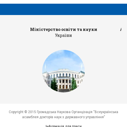
Міністерство освіти та науки
Ад
України
Copyright © 2015 Громадська Наукова Органцізація “Всеукраїнська
асамблея докторів наук з державного управління”
Інформація для преси