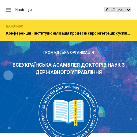
Перейти
до
Навігація
вмісту
ВАЖЛИВО
Конференція «Інституціоналізація процесів євроінтеграції: суспільство, економіка, адміністрування»
ГРОМАДСЬКА ОРГАНІЗАЦІЯ
ВСЕУКРАЇНСЬКА АСАМБЛЕЯ ДОКТОРІВ НАУК З
ДЕРЖАВНОГО УПРАВЛІННЯ