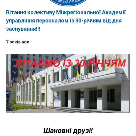
Вітання колективу Міжрегіональної Академії
управління персоналом із 30-річчям від дня
заснування!!!
7 років ago
Шановні друзі!