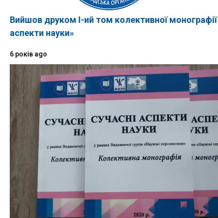
Вийшов друком І-ий том колективної монографії
аспекти науки»
6 років ago