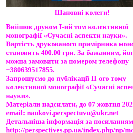
Шановні колеги!
Вийшов друком І-ий том колективної
монографії «Сучасні аспекти науки»
.
Вартість друкованого примірника
мон
становить 400.00 грн. За бажанням, йо
можна замовити за номером телефону
+380639517855.
Запрошуємо до
публікації
ІІ-ого тому
колективної монографії «Сучасні аспе
науки»
.
Матеріали надсилати, до 07 жовтня 2020
email:
naukovi.perspectuvu@ukr.net
Детальніша інформація за посиланням
http://perspectives.pp.ua/index.php/np/m