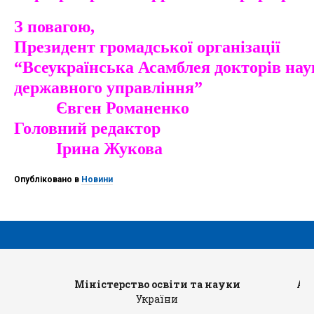
З повагою,
Президент громадської організації
“Всеукраїнська Асамблея докторів наук
державного управлі
Євген Романенко
Головний редак
Ірина Жукова
Опубліковано в
Новини
Міністерство освіти та науки
Ад
України