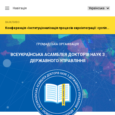
Перейти
до
Навігація
вмісту
ВАЖЛИВО
Конференція «Інституціоналізація процесів євроінтеграції: суспільство, економіка, адміністрування»
ГРОМАДСЬКА ОРГАНІЗАЦІЯ
ВСЕУКРАЇНСЬКА АСАМБЛЕЯ ДОКТОРІВ НАУК З
ДЕРЖАВНОГО УПРАВЛІННЯ