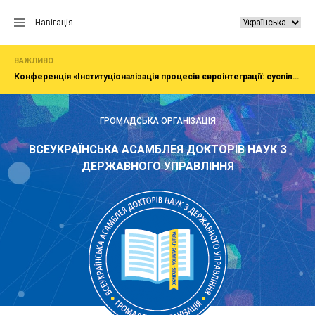
Перейти
до
Навігація
вмісту
ВАЖЛИВО
Конференція «Інституціоналізація процесів євроінтеграції: суспільство, економіка, адміністрування»
ГРОМАДСЬКА ОРГАНІЗАЦІЯ
ВСЕУКРАЇНСЬКА АСАМБЛЕЯ ДОКТОРІВ НАУК З
ДЕРЖАВНОГО УПРАВЛІННЯ