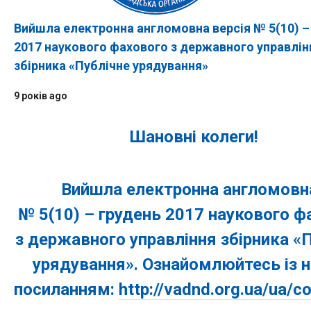
Вийшла електронна англомовна версія № 5(10) –
2017 наукового фахового з державного управлін
збірника «Публічне урядування»
9 років ago
Шановні колеги!
Вийшла електронна англомовна
№ 5(10) – грудень 2017 наукового ф
з державного управління збірника
«П
урядування». Ознайомлюйтесь із 
посиланням:
http://vadnd.org.ua/ua/co