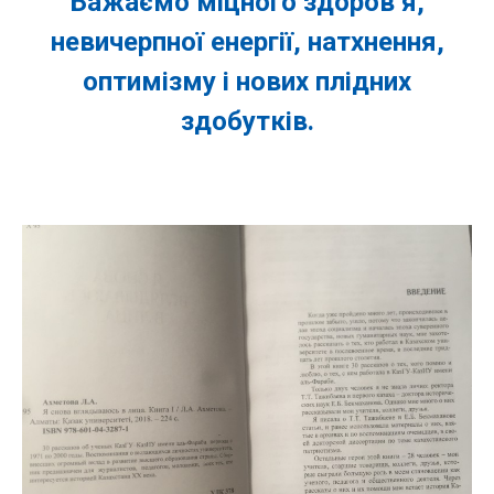
Бажаємо міцного здоров’я,
невичерпної енергії, натхнення,
оптимізму і нових плідних
здобутків.