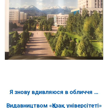
Я знову вдивляюся в обличчя …
Видавництвом «Қазақ універсітеті»