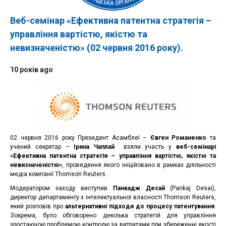
Веб-семінар «Ефективна патентна стратегія –
управління вартістю, якістю та
невизначеністю» (02 червня 2016 року).
10 років ago
02 червня 2016 року Президент Асамблеї –
Євген Романенко
та
учений секретар –
Ірина Чаплай
взяли участь у
веб-семінарі
«Ефективна патентна стратегія – управління вартістю, якістю та
невизначеністю»
, проведення якого ініційовано в рамках діяльності
медіа компанії Thomson Reuters.
Модератором заходу виступив
Панкадж Десай
(Pankaj Desai),
директор департаменту з інтелектуальної власності Thomson Reuters,
який розповів про
альтернативні підходи до процесу патентування
.
Зокрема, було обговорено декілька стратегій для управління
зростаючою проблемою контролю за витратами при збереженні якості