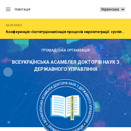
Перейти
до
Навігація
вмісту
ВАЖЛИВО
Конференція «Інституціоналізація процесів євроінтеграції: суспільство, економіка, адміністрування»
ГРОМАДСЬКА ОРГАНІЗАЦІЯ
ВСЕУКРАЇНСЬКА АСАМБЛЕЯ ДОКТОРІВ НАУК З
ДЕРЖАВНОГО УПРАВЛІННЯ