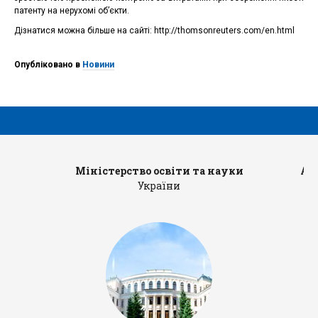
патенту на нерухомі об’єкти.
Дізнатися можна більше на сайті: http://thomsonreuters.com/en.html
Опубліковано в
Новини
Міністерство освіти та науки
Ад
України