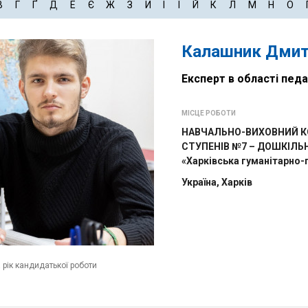
В
Г
Ґ
Д
Е
Є
Ж
З
И
І
Ї
Й
К
Л
М
Н
О
Калашник Дмит
Експерт в області педа
МІСЦЕ РОБОТИ
НАВЧАЛЬНО-ВИХОВНИЙ КО
СТУПЕНІВ №7 – ДОШКІЛЬ
«Харківська гуманітарно-
Україна, Харків
а рік кандидатької роботи