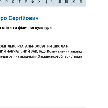
П
Р
С
Т
У
Ф
Х
Ц
Ч
Ш
Щ
Ю
Я
ро Сергійович
гогіки та фізичної культури
МПЛЕКС «ЗАГАЛЬНООСВІТНЯ ШКОЛА І-ІІІ
НИЙ НАВЧАЛЬНИЙ ЗАКЛАД» Комунальний заклад
педагогічна академія» Харківської обласної ради