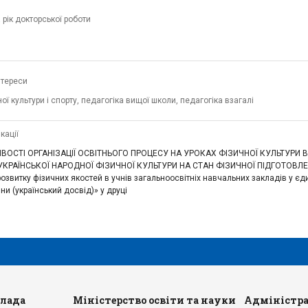
 рік докторської роботи
нтереси
ої культури і спорту, педагогіка вищої школи, педагогіка взагалі
кації
ИВОСТІ ОРГАНІЗАЦІЇ ОСВІТНЬОГО ПРОЦЕСУ НА УРОКАХ ФІЗИЧНОЇ КУЛЬТУРИ 
УКРАЇНСЬКОЇ НАРОДНОЇ ФІЗИЧНОЇ КУЛЬТУРИ НА СТАН ФІЗИЧНОЇ ПІДГОТОВЛЕ
розвитку фізичних якостей в учнів загальноосвітніх навчальних закладів у єд
ни (український досвід)» у друці
влада
Міністерство освіти та науки
Адміністра