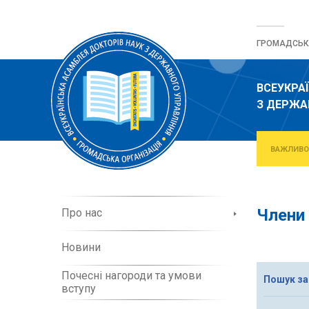
Перейти
до
ГРОМАДСЬКА
вмісту
ВСЕУКРА
З ДЕРЖА
ВАЖЛИВО
П
Члени 
Про нас
р
о
Новини
о
р
Почесні нагороди та умови
г
Пошук за
вступу
а
н