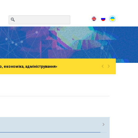
«
»
о, економіка, адміністрування»