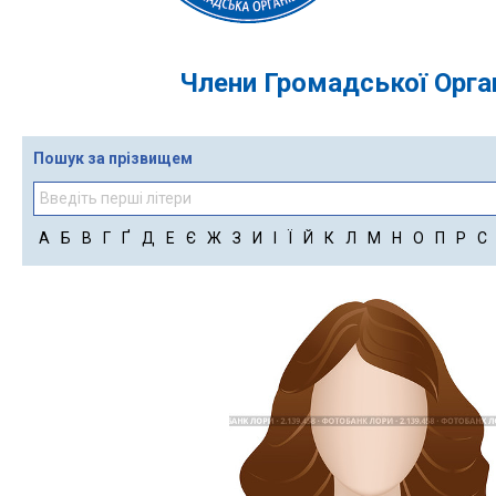
Члени Громадської Орган
Пошук за прізвищем
А
Б
В
Г
Ґ
Д
Е
Є
Ж
З
И
І
Ї
Й
К
Л
М
Н
О
П
Р
С