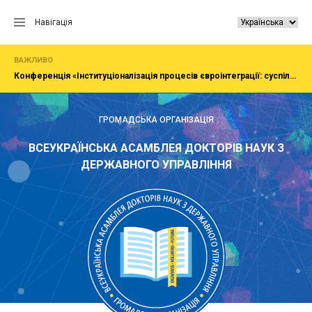
Перейти
до
Навігація
вмісту
ВАЖЛИВО
Конференція «Інституціоналізація процесів євроінтеграції: суспільство, економіка, адміністрування»
ГРОМАДСЬКА ОРГАНІЗАЦІЯ
ВСЕУКРАЇНСЬКА АСАМБЛЕЯ ДОКТОРІВ НАУК З
ДЕРЖАВНОГО УПРАВЛІННЯ