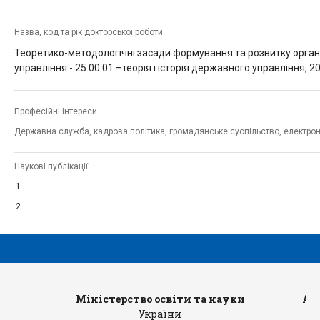
Назва, код та рік докторської роботи
Теоретико-методологічні засади формування та розвитку органі
управління -
25.00.01 –теорія і історія державного управління, 2
Професійні інтереси
Державна служба, кадрова політика, громадянське суспільство, електро
Наукові публікації
Міністерство освіти та науки
Ад
України