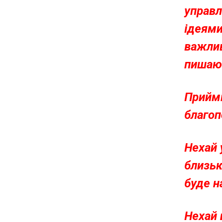
»
управл
ідеями
важли
пишают
Приймі
благоп
Нехай 
близьк
буде н
Нехай 