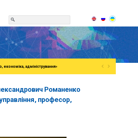
«
»
о, економіка, адміністрування»
Олександрович Романенко
управління, професор,