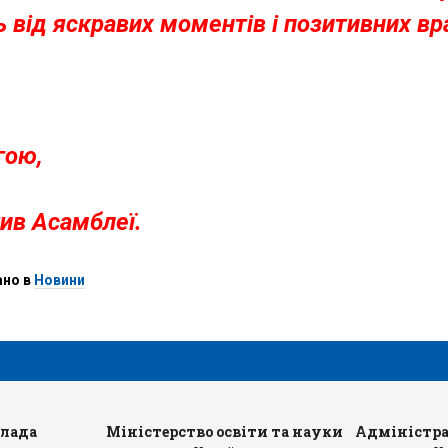
ь від яскравих моментів і позитивних в
гою,
ив Асамблеї.
ано в
Новини
влада
Міністерство освіти та науки
Адміністра