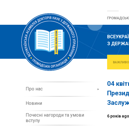
Перейти
до
ГРОМАДСЬКА
вмісту
ВСЕУКРА
З ДЕРЖА
ВАЖЛИВО
04 кві
П
Про нас
Презид
р
о
Заслуж
Новини
о
р
Почесні нагороди та умови
г
6 років ag
вступу
а
н