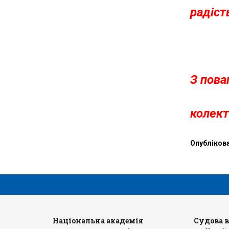
радіст
З пова
колект
Опубліков
рів
Національна академія
Судова 