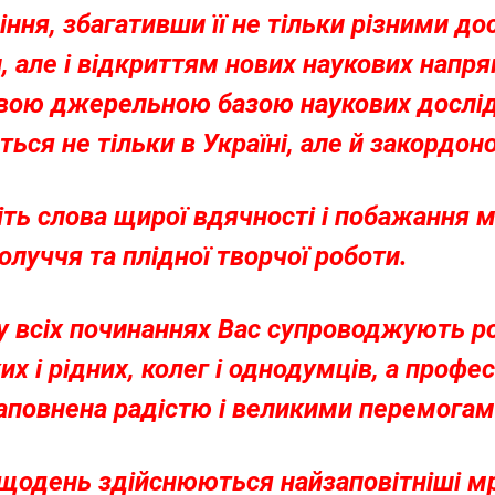
іння, збагативши її не тільки різними д
, але і відкриттям нових наукових напрям
вою джерельною базою наукових дослі
ься не тільки в Україні, але й закордон
ть слова щирої вдячності і побажання м
олуччя та плідної творчої роботи.
у всіх починаннях Вас супроводжують ро
их і рідних, колег і однодумців, а профе
аповнена радістю і великими перемогам
щодень здійснюються найзаповітніші мрі