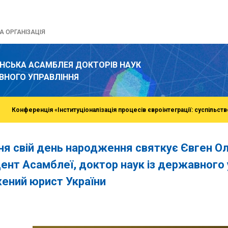
 ОРГАНІЗАЦІЯ
ЇНСЬКА АСАМБЛЕЯ ДОКТОРІВ НАУК
ВНОГО УПРАВЛІННЯ
Конференція «Інституціоналізація процесів євроінтеграції: суспільств
тня свій день народження святкує Євген 
ент Асамблеї, доктор наук із державного 
ений юрист України
o