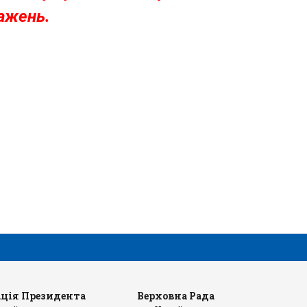
ражень.
ція Президента
Верховна Рада
Ка