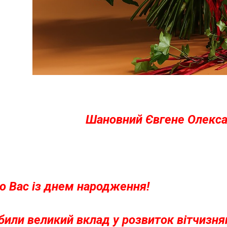
Шановний Євгене Олекса
о Вас із днем народження!
били великий вклад у розвиток вітчизня