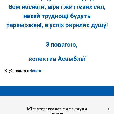
Вам наснаги, віри і життєвих сил,
нехай труднощі будуть
переможені, а успіх окриляє душу!
З повагою,
колектив Асамблеї
Опубліковано в
Новини
Міністерство освіти та науки
Ад