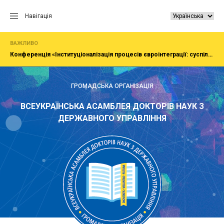
Перейти
до
Навігація
вмісту
ВАЖЛИВО
Конференція «Інституціоналізація процесів євроінтеграції: суспільство, економіка, адміністрування»
ГРОМАДСЬКА ОРГАНІЗАЦІЯ
ВСЕУКРАЇНСЬКА АСАМБЛЕЯ ДОКТОРІВ НАУК З
ДЕРЖАВНОГО УПРАВЛІННЯ