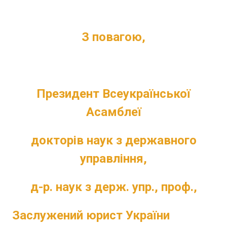
З повагою,
Президент
Всеукра
їнської
Асамблеї
докторів наук з державного
управління,
д-р. наук з держ. упр., проф.,
Заслужений юрист України