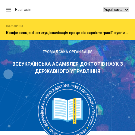
Перейти
до
Навігація
вмісту
ВАЖЛИВО
Конференція «Інституціоналізація процесів євроінтеграції: суспільство, економіка, адміністрування»
ГРОМАДСЬКА ОРГАНІЗАЦІЯ
ВСЕУКРАЇНСЬКА АСАМБЛЕЯ ДОКТОРІВ НАУК З
ДЕРЖАВНОГО УПРАВЛІННЯ