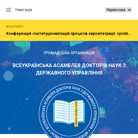
Перейти
до
Навігація
вмісту
ВАЖЛИВО
Конференція «Інституціоналізація процесів євроінтеграції: суспільство, економіка, адміністрування»
ГРОМАДСЬКА ОРГАНІЗАЦІЯ
ВСЕУКРАЇНСЬКА АСАМБЛЕЯ ДОКТОРІВ НАУК З
ДЕРЖАВНОГО УПРАВЛІННЯ