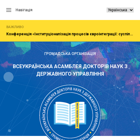
Перейти
до
Навігація
вмісту
ВАЖЛИВО
Конференція «Інституціоналізація процесів євроінтеграції: суспільство, економіка, адміністрування»
ГРОМАДСЬКА ОРГАНІЗАЦІЯ
ВСЕУКРАЇНСЬКА АСАМБЛЕЯ ДОКТОРІВ НАУК З
ДЕРЖАВНОГО УПРАВЛІННЯ