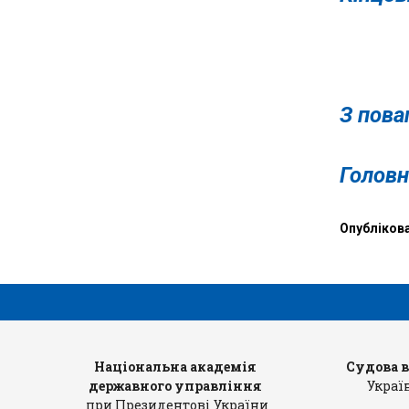
»
З пова
Голо
Опубліков
рів
Національна академія
Судова 
державного управління
Украї
при Президентові України