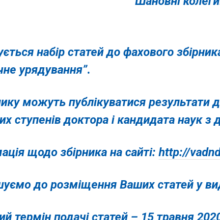
Шановні колеги
ується набір статей до фахового збірни
чне урядування”.
нику можуть публікуватися результати д
их ступенів доктора і кандидата наук з
ація щодо збірника на сайті:
http://vadn
уємо до розміщення Ваших статей у ви
ий термін подачі статей – 15 травня 2020