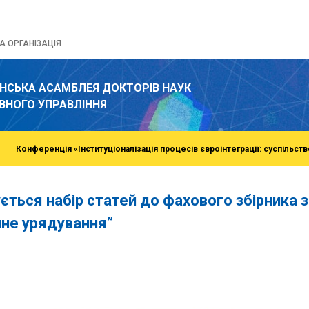
 ОРГАНІЗАЦІЯ
ЇНСЬКА АСАМБЛЕЯ ДОКТОРІВ НАУК
ВНОГО УПРАВЛІННЯ
Конференція «Інституціоналізація процесів євроінтеграції: суспільств
ується набір статей до фахового збірника 
чне урядування”
o