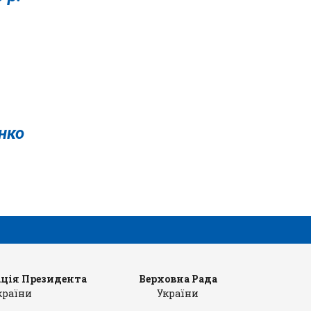
нко
ція Президента
Верховна Рада
Ка
країни
України