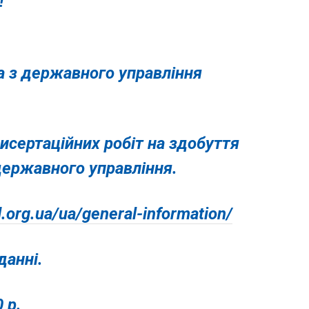
!
ка з державного управління
исертаційних робіт на здобуття
 державного управління.
d.org.ua/ua/general-information/
данні.
 р.