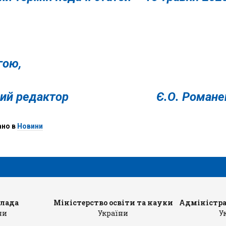
гою,
вний редактор Є.О. Романе
ано в
Новини
влада
Міністерство освіти та науки
Адміністра
ни
України
У