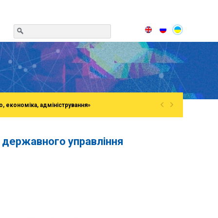
«
»
о, економіка, адміністрування»
з державного управління