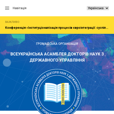
Перейти
до
Навігація
вмісту
ВАЖЛИВО
Конференція «Інституціоналізація процесів євроінтеграції: суспільство, економіка, адміністрування»
ГРОМАДСЬКА ОРГАНІЗАЦІЯ
ВСЕУКРАЇНСЬКА АСАМБЛЕЯ ДОКТОРІВ НАУК З
ДЕРЖАВНОГО УПРАВЛІННЯ