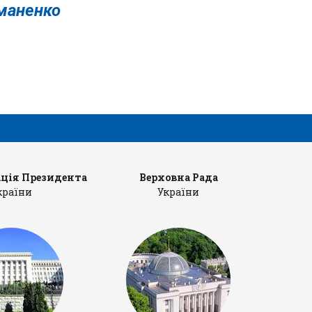
аненко
ція Президента
Верховна Рада
Ка
країни
України