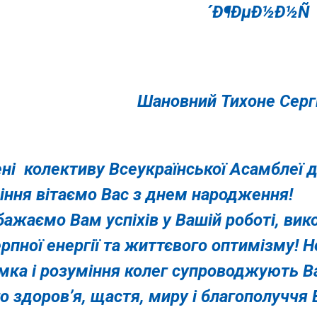
Шановний Тихоне Серг
ені колективу Всеукраїнської Асамблеї 
ління
вітаємо Вас з днем народження!
ажаємо Вам успіхів у Вашій роботі, вико
рпної енергії та життєвого оптимізму! Н
мка і розуміння колег супроводжують В
о здоров’я, щастя, миру і благополуччя 