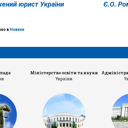
ужений юрист України Є.О. Ром
ано в
Новини
влада
Міністерство освіти та науки
Адміністра
ни
України
У