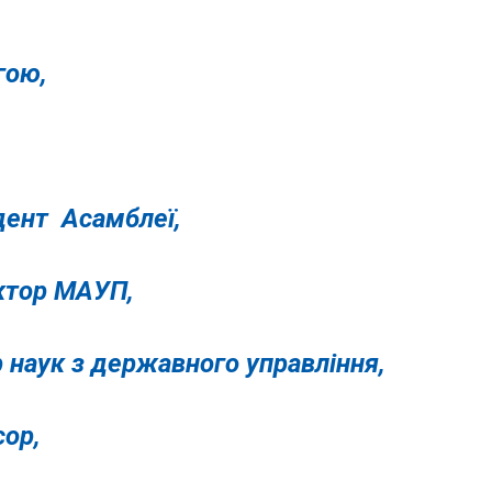
гою,
дент
Асамблеї,
ктор МАУП,
 наук з державного управління,
сор,