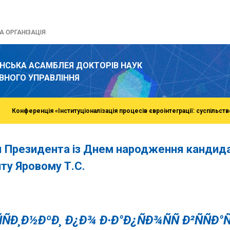
 ОРГАНІЗАЦІЯ
ЇНСЬКА АСАМБЛЕЯ ДОКТОРІВ НАУК
ВНОГО УПРАВЛІННЯ
Конференція «Інституціоналізація процесів євроінтеграції: суспільств
я Президента із Днем народження кандида
нту Яровому Т.С.
o