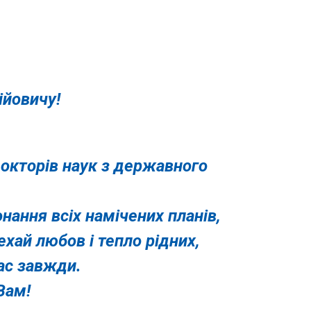
ійовичу!
докторів наук з державного
нання всіх намічених планів,
ехай любов і тепло рідних,
ас завжди.
Вам!