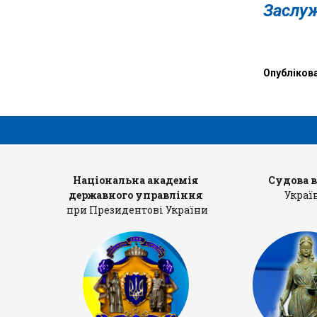
»
Засл
Опубліков
рів
Національна академія
Судова 
державного управління
Украї
при Президентові України