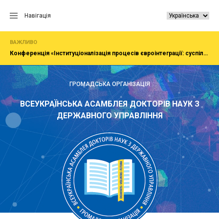
Перейти
до
Навігація
вмісту
ВАЖЛИВО
Конференція «Інституціоналізація процесів євроінтеграції: суспільство, економіка, адміністрування»
ГРОМАДСЬКА ОРГАНІЗАЦІЯ
ВСЕУКРАЇНСЬКА АСАМБЛЕЯ ДОКТОРІВ НАУК З
ДЕРЖАВНОГО УПРАВЛІННЯ