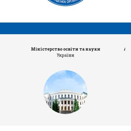
Міністерство освіти та науки
Ад
України